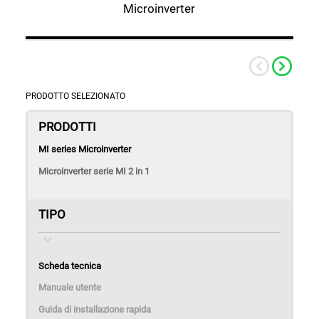
Microinverter
Notizie
Contattaci
PRODOTTO SELEZIONATO
PRODOTTI
Batterie & Back-up
Accessori
MI series Microinverter
Microinverter serie MI 2 in 1
TIPO
Scheda tecnica
Atmoce Cloud e Atmozen APP
Manuale utente
Guida di installazione rapida