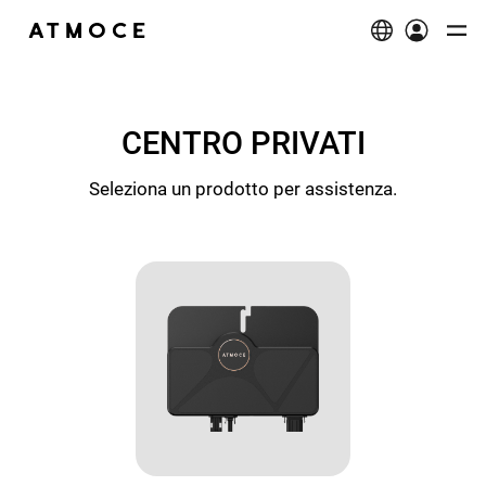
Prodotti
Proprietari di casa
CENTRO PRIVATI
Panoramica
Imprenditori
Seleziona un prodotto per assistenza.
Trova soluzioni
Panoramica
Installatori
M-ELV BattBank
2-in-1 Microinverter
Panoramica
Supporto
Documentazione
Assistenza ai proprietari di casa
Esplora
Costruttore di sistemi
Assistenza agli installatori
Trova un distributore
Chi siamo
Diventa Partner
Progetti
Microinverter
Quadro di combinazione