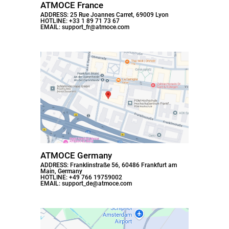
ATMOCE France
Reservkraftslösning
ADDRESS: 25 Rue Joannes Carret, 69009 Lyon
Nyheter
HOTLINE: +33 1 89 71 73 67
EMAIL: support_fr@atmoce.com
Kontakta oss
M-Combiner
Tillbehör
ATMOCE Germany
ADDRESS: Franklinstraße 56, 60486 Frankfurt am
Main, Germany
HOTLINE: +49 766 19759002
EMAIL: support_de@atmoce.com
Atmoce Cloud och Atmozen
Appen