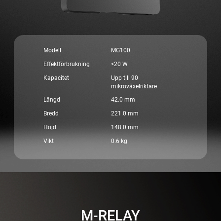
Reservkraftslösning
Nyheter
Kontakta oss
Modell
MG100
Effektförbrukning
<20 W
Kapacitet
Upp till 90
mikroväxelriktare
Längd
42.0 mm
M-Combiner
Tillbehör
Bredd
221.0 mm
Höjd
148.0 mm
Vikt
0.6 kg
Atmoce Cloud och Atmozen
M-RELAY
Appen