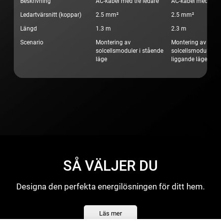
Beskrivning
AC-kabel med tre ledare
AC-kabel med tre l
Ledartvärsnitt (koppar)
2.5 mm²
2.5 mm²
Längd
1.3 m
2.3 m
Scenario
Montering av
Montering av
solcellsmoduler i stående
solcellsmoduler i
läge
liggande läge
SÅ VÄLJER DU
Designa den perfekta energilösningen för ditt hem.
Läs mer