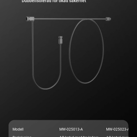
Dubbelisolerad för ökad säkerhet
Modell
MW-025013-A
MW-025023-A