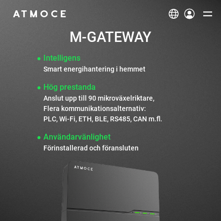
Produkter
M-GATEWAY
Husägare
Intelligens
Smart energihantering i hemmet
Översikt
Företagsägare
Hög prestanda
Hitta lösningar
Anslut upp till 90 mikroväxelriktare,

Översikt
Installatör
Flera kommunikationsalternativ:

PLC, Wi‑Fi, ETH, BLE, RS485, CAN m.fl.
M-ELV BattBank
2‑i‑1 Mikroväxelriktare
Användarvänlighet
Översikt
Stöd
Förinstallerad och föransluten
Dokumentation
Stöd för husägare
Utforska
Systembyggare
Installatörssupport
Hitta en distributör
Om oss
Bli vår partner
Fallstudie
Mikroväxelriktare
M-ELV Battery och