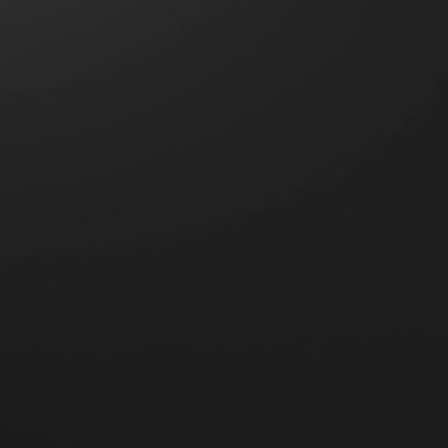
Segurança prioritária
Garantindo a proteção da sua família