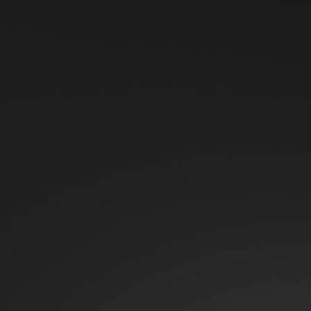
Eficiente
l
Alcançando eficiência de pico a 97,4%