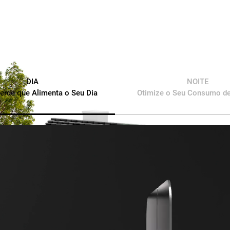
DIA
NOITE
erde que Alimenta o Seu Dia
Otimize o Seu Consumo de
Saber mais