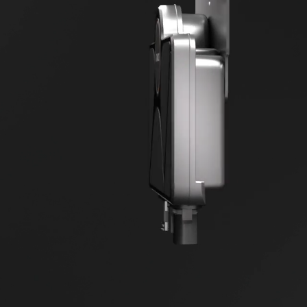
Fiável
Fácil utilização
Apoiado por garantia de 25 anos
Processo de instalação fáci