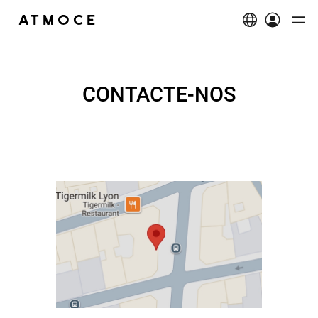
Produtos
Proprietário
CONTACTE-NOS
Visão geral
Instalador
Encontrar Soluções
Visão geral
Suporte
Microinversor 2 em 1
Microinversor
Documentação
Apoio Ao Proprietário
Explorar
Configurador de Sistemas
Suporte Do Instalador
Encontrar um Distribuidor
Sobre nós
Torne-se Nosso Parceiro
Estudo De Caso
Notícias
Combinador
Bateria M-ELV & backup