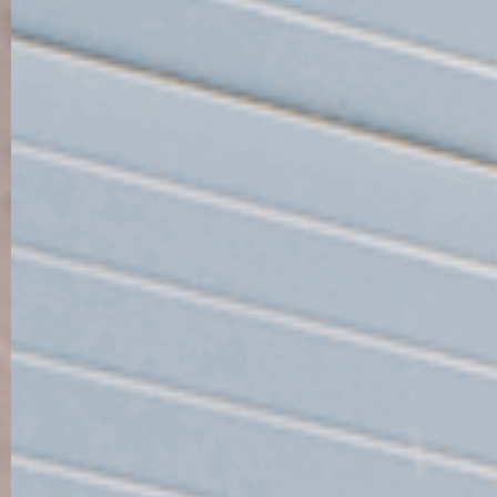
Uutiset
Yhteystiedot
Yhdistinyksikkö
Lisävarusteet
ATMOCE Cloud & ATMOZEN
APP