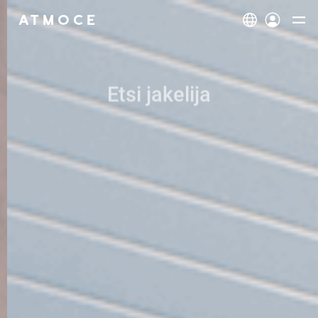
Tuotteet
Kotitalousasiakas
Etsi jakelija
Yleiskatsaus
Yrittäjät
Löydä ratkaisut
Yleiskatsaus
Asentajat
M-ELV BattBank
2‑in‑1 Mikroinvertteri
Yleiskatsaus
Tuki
Dokumentaatio
Asunnon omistajan tuki
Tutki
Järjestelmänrakentaja
Asentajan tuki
Etsi jakelija
Meistä
Tule kumppaniksi
Referenssit
Mikroinvertteri
M-ELV Battery